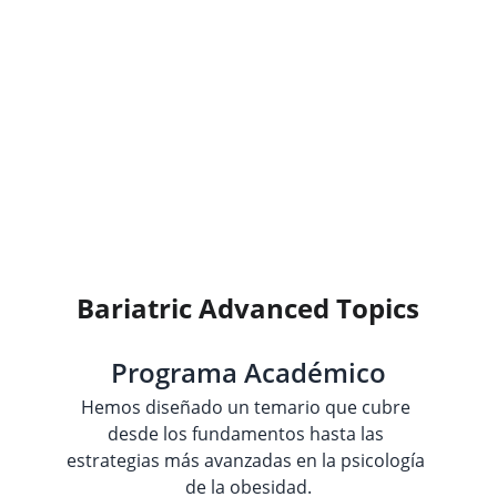
WhatsApp 55 5451 1994
Transforme tu Práctica 
Profesional
Al finalizar este curso, serás capaz de 
dotar a sus pacientes de las herramientas 
y estrategias psicológicas más efectivas 
para un manejo exitoso y sostenible de la 
obesidad.
Bariatric Advanced Topics
Programa Académico
Hemos diseñado un temario que cubre 
desde los fundamentos hasta las 
estrategias más avanzadas en la psicología 
de la obesidad.