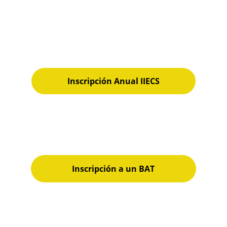
Inscripción ANUAL 
(3 Cursos BAT)
Inscripción Anual IIECS
Inscripción sencilla 
(Sólo a un Curso BAT)
Inscripción a un BAT
Si eres egresados IIECS tienes un 
descuento del 20%.     Solicitado:  