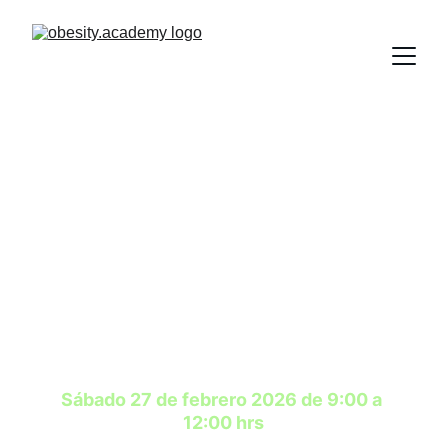
Nutrición Bariátrica
Curso en 
Herramientas 
Avanzadas para el 
Tratamiento Integral del 
Paciente con Obesidad
Sábado 27 de febrero 2026 de 9:00 a 
12:00 hrs